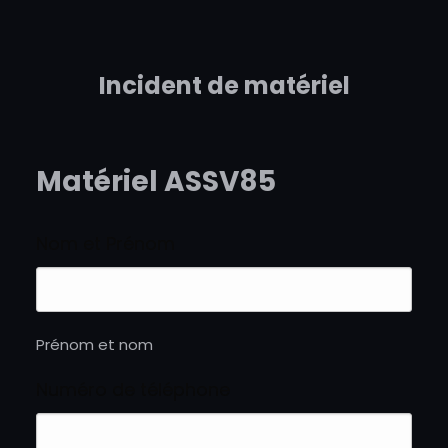
Aller
au
Incident de matériel
contenu
Matériel ASSV85
Nom et Prénom
Prénom et nom
Numéro de téléphone